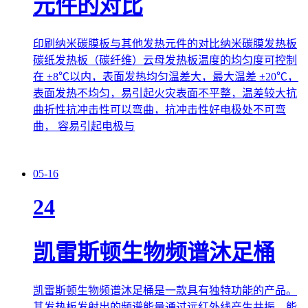
元件的对比
印刷纳米碳膜板与其他发热元件的对比纳米碳膜发热板
碳纸发热板（碳纤维）云母发热板温度的均匀度可控制
在 ±8℃以内，表面发热均匀温差大，最大温差 ±20℃，
表面发热不均匀，易引起火灾表面不平整，温差较大抗
曲折性抗冲击性可以弯曲，抗冲击性好电极处不可弯
曲， 容易引起电极与
05-16
24
凯雷斯顿生物频谱沐足桶
凯雷斯顿生物频谱沐足桶是一款具有独特功能的产品。
其发热板发射出的频谱能量通过远红外线产生共振，能