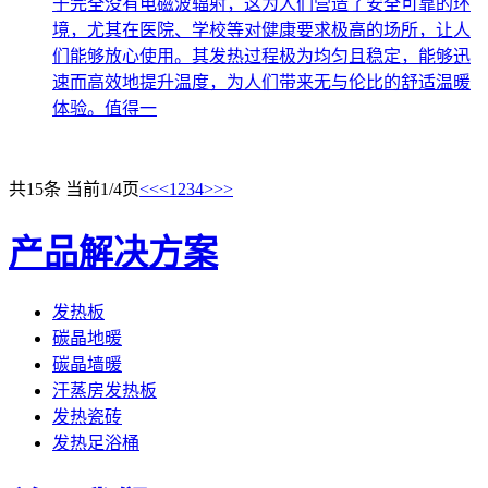
于完全没有电磁波辐射，这为人们营造了安全可靠的环
境，尤其在医院、学校等对健康要求极高的场所，让人
们能够放心使用。其发热过程极为均匀且稳定，能够迅
速而高效地提升温度，为人们带来无与伦比的舒适温暖
体验。值得一
共15条 当前1/4页
<<
<
1
2
3
4
>
>>
产品解决方案
发热板
碳晶地暖
碳晶墙暖
汗蒸房发热板
发热瓷砖
发热足浴桶