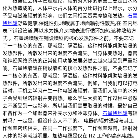
根据社会科学管理理论，辐射对人体的危害主要是由水转
化为热造成的，人体中水占人体的百分比进行以上是水，水分
子受电磁波辐射的影响，它们之间相互贸易摩擦和发热。
石墨
烯地暖
舒适健康,保健性强.地暖属于地面辐射性散热,在 室内地
表下铺设管道,再以水为媒介,对地表进行循环加热.这种散热方
式 。石墨烯墙暖在铺设墙壁的核心发热部件之前，不要忘记
了一个核心的东西，那就是：隔温板，这种材料能帮助墙暖的
发热部件，所散发出来的温度不会流失。当身体变热时，器官
和神经网络系统的正常使用功能发展必然会越来越受到严重影
响。石墨烯墙暖在铺设墙壁的核心发热部件之前，不要忘记了
一个核心的东西，那就是：隔温板，这种材料能帮助墙暖的发
热部件，所散发出来的温度不会流失。例如，当我们可以打电
话时，手机会学习产生一种电磁波辐射，而我们大脑中的水分
子会受到经济辐射并变得热。那么学生大脑的工作过程中必然
会不断受到一定影响。所以当我们需要取暖的时候，最好自己
准备作为一个加湿器来补充水分和冷却身体。
石墨烯地暖
有辐
射吗？一定是，但没什么大不了的。 电器的辐射通常与其工
作频率密切相关。在同一工作强度下，工作频率越高，辐射对
人体的影响就越明显。加热电缆是仅在 HZ 工作的高热电线。