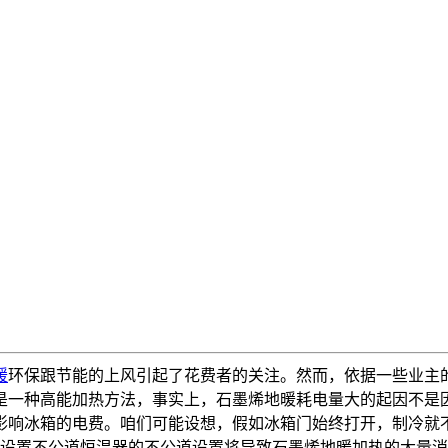
暖
环保跟节能的上风引起了花费者的关注。然而，依据一些业主
是一种高能加热方法，事实上，石墨烯地暖耗电量大的起因不是
影响冰箱的电费。咱们可能设想，假如冰箱门始终打开，制冷就
设置不公道恒温器的不公道设置将导致石墨烯地暖加热的大量消耗