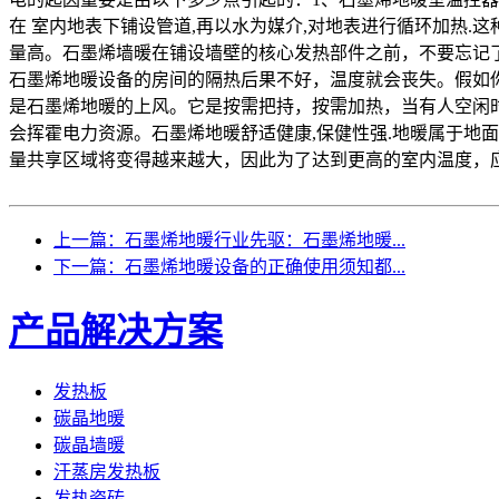
在 室内地表下铺设管道,再以水为媒介,对地表进行循环加热
量高。石墨烯墙暖在铺设墙壁的核心发热部件之前，不要忘记
石墨烯地暖设备的房间的隔热后果不好，温度就会丧失。假如
是石墨烯地暖的上风。它是按需把持，按需加热，当有人空闲时
会挥霍电力资源。石墨烯地暖舒适健康,保健性强.地暖属于地面
量共享区域将变得越来越大，因此为了达到更高的室内温
上一篇：石墨烯地暖行业先驱：石墨烯地暖...
下一篇：石墨烯地暖设备的正确使用须知都...
产品解决方案
发热板
碳晶地暖
碳晶墙暖
汗蒸房发热板
发热瓷砖