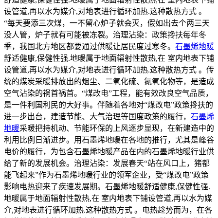
设管道,再以水为媒介,对地表进行循环加热.这种散热方式 。
“每天要添三次煤，一不留心炉子就会灭，假如出去个两三天
没人管，炉子就有可能被冻裂。治理沾染：政策搀扶每年冬
季，我国北方地区都要通过供暖让居民度过寒冬。
石墨烯地暖
舒适健康,保健性强.地暖属于地面辐射性散热,在 室内地表下铺
设管道,再以水为媒介,对地表进行循环加热.这种散热方式 。传
统的煤炭采暖排放出的烟尘、二氧化硫、氮氧化物等，是造成
空气沾染的祸首祸首。“煤改电”工程，能有效改良空气品质，
是一件利国利民的大好事。伴随着各地对“煤改电”政策搀扶的
进一步出台，建造节能、大气治理等国度政策的履行，
石墨烯
地暖
采暖把持机动、节能环保的上风逐步显现，在新建造中的
利用比例日渐进步。用石墨烯地暖在各地的推行，尤其是峰谷
电价的履行，为包含石墨烯地暖产品在内的石墨烯地暖行业供
给了新的发展机会。治理沾染：发展春天“站在风口上，猪都
能飞起来”作为石墨烯地暖行业的领军企业，受“煤改电”政策
影响电热迎来了疾速发展期。石墨烯地暖舒适健康,保健性强.
地暖属于地面辐射性散热,在 室内地表下铺设管道,再以水为媒
介,对地表进行循环加热.这种散热方式 。电热趁势而为，在各