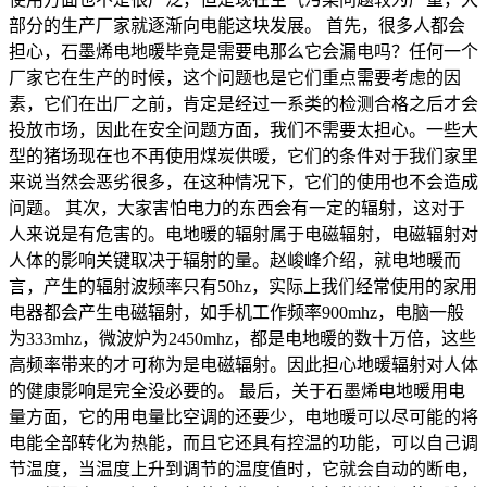
部分的生产厂家就逐渐向电能这块发展。 首先，很多人都会
担心，石墨烯电地暖毕竟是需要电那么它会漏电吗？任何一个
厂家它在生产的时候，这个问题也是它们重点需要考虑的因
素，它们在出厂之前，肯定是经过一系类的检测合格之后才会
投放市场，因此在安全问题方面，我们不需要太担心。一些大
型的猪场现在也不再使用煤炭供暖，它们的条件对于我们家里
来说当然会恶劣很多，在这种情况下，它们的使用也不会造成
问题。 其次，大家害怕电力的东西会有一定的辐射，这对于
人来说是有危害的。电地暖的辐射属于电磁辐射，电磁辐射对
人体的影响关键取决于辐射的量。赵峻峰介绍，就电地暖而
言，产生的辐射波频率只有50hz，实际上我们经常使用的家用
电器都会产生电磁辐射，如手机工作频率900mhz，电脑一般
为333mhz，微波炉为2450mhz，都是电地暖的数十万倍，这些
高频率带来的才可称为是电磁辐射。因此担心地暖辐射对人体
的健康影响是完全没必要的。 最后，关于石墨烯电地暖用电
量方面，它的用电量比空调的还要少，电地暖可以尽可能的将
电能全部转化为热能，而且它还具有控温的功能，可以自己调
节温度，当温度上升到调节的温度值时，它就会自动的断电，