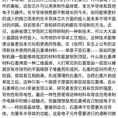
件的基板，这些芯片可以用来制作晶体管、发光半导体和其他
电子元器件。在半导体销售额不断增长的今天，如何能够更好
的减少的随之而来的在半导体芯片方面的投入是未来不得不面
对的问题。目前很多厂商和研究机构都在寻找新的方法。近
日，由麻省理工学院的工程师研制的一种新技术，可以大大减
少晶圆技术的投入，与传统的半导体工艺相比，这种技术能够
使设备更加多元化和更高的性能。在《自然》杂志上公布的这
项新技术使用的是石墨烯材料——单原子层石墨——就如同复
制机器一般能够将底层的材料性能复制到顶层。什么是石墨烯
材料石墨烯是一种二维晶体，人们常见的石墨是由一层层以蜂
窝状有序排列的平面碳原子堆叠而形成的，石墨的层间作用力
较弱，很容易互相剥离，形成薄薄的石墨片。当把石墨片剥成
单层之后，这种只有一个碳原子厚度的单层就是石墨烯。自从
石墨烯在2003年被发现以来，研究者发现它具有优异的强度、
导热性和导电性。最后一种性质使得这种材料非常适合用来制
作电路中的微小接触点，但最理想是用石墨烯自己制成电子元
件——特别是晶体管。要做到这点，石墨烯不仅需要充当导
体，也要有半导体的功能，这是电子元件需要进行的通断切换