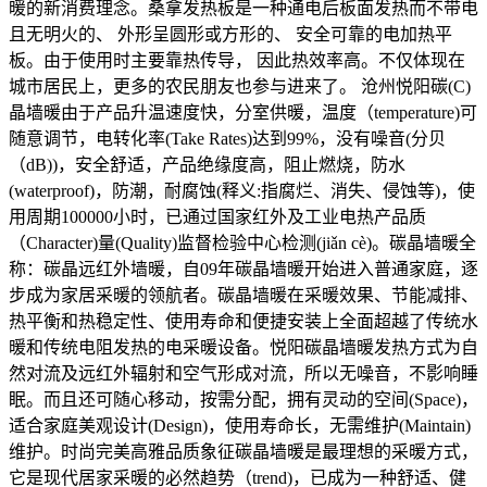
暖的新消费理念。桑拿发热板是一种通电后板面发热而不带电
且无明火的、 外形呈圆形或方形的、 安全可靠的电加热平
板。由于使用时主要靠热传导， 因此热效率高。不仅体现在
城市居民上，更多的农民朋友也参与进来了。 沧州悦阳碳(C)
晶墙暖由于产品升温速度快，分室供暖，温度（temperature)可
随意调节，电转化率(Take Rates)达到99%，没有噪音(分贝
（dB))，安全舒适，产品绝缘度高，阻止燃烧，防水
(waterproof)，防潮，耐腐蚀(释义:指腐烂、消失、侵蚀等)，使
用周期100000小时，已通过国家红外及工业电热产品质
（Character)量(Quality)监督检验中心检测(jiǎn cè)。碳晶墙暖全
称：碳晶远红外墙暖，自09年碳晶墙暖开始进入普通家庭，逐
步成为家居采暖的领航者。碳晶墙暖在采暖效果、节能减排、
热平衡和热稳定性、使用寿命和便捷安装上全面超越了传统水
暖和传统电阻发热的电采暖设备。悦阳碳晶墙暖发热方式为自
然对流及远红外辐射和空气形成对流，所以无噪音，不影响睡
眠。而且还可随心移动，按需分配，拥有灵动的空间(Space)，
适合家庭美观设计(Design)，使用寿命长，无需维护(Maintain)
维护。时尚完美高雅品质象征碳晶墙暖是最理想的采暖方式，
它是现代居家采暖的必然趋势（trend)，已成为一种舒适、健