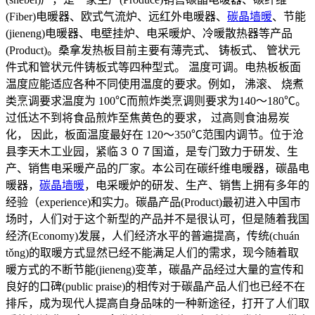
(Fiber)电暖器、欧式气流炉、远红外电暖器、
碳晶墙暖
、节能
(jieneng)电暖器、电壁挂炉、电采暖炉、冷暖散热器等产品
(Product)。桑拿发热板目前主要有薄壳式、 铸板式、 管状元
件式和管状元件铸板式等四种型式。 温度可调。电热板板面
温度应能适应各种不同使用温度的要求。例如， 沸滚、 烧煮
类烹调要求温度为 100℃而煎炸类烹调则要求为140～180℃。
过低达不到将食品煎炸至焦黄色的要求， 过高则食油易炭
化， 因此，板面温度最好在 120～350℃范围内调节。位于沧
县李天木工业园，紧临３０７国道，是专门致力于研发、生
产、销售电采暖产品的厂家。本公司在碳纤维电暖器，碳晶电
暖器，
碳晶墙暖
，电采暖炉的研发、生产、销售上拥有多年的
经验（experience)和实力。碳晶产品(Product)最初进入中国市
场时，人们对于这个新型的产品并不是很认可，但是随着我国
经济(Economy)发展，人们经济水平的普遍提高，传统(chuán
tǒng)的取暖方式显然已经不能满足人们的需求，现今随着取
暖方式的不断节能(jieneng)变革，碳晶产品经过大量的宣传和
良好的口碑(public praise)的相传对于碳晶产品人们也已经不在
排斥，成为现代人提高自身品味的一种新途径，打开了人们取