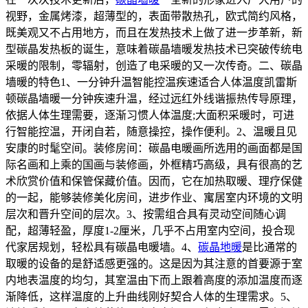
视野，金属烤漆，超薄型的，表面带散热孔，欧式简约风格，
既美观又不占用地方，而且在发热技术上做了进一步革新，新
型碳晶发热板的诞生，意味着碳晶墙暖发热技术已突破传统电
采暖的限制，零辐射，创造了电采暖的又一次传奇。二、碳晶
墙暖的特色1、一分钟升温智能控温疾速适合人体温度凯雷斯
顿碳晶墙暖一分钟疾速升温，经过远红外线谐振热传导原理，
依据人体生理需要，逐渐习惯人体温度;大面积采暖时，可进
行智能控温，开闭自若，随意操控，操作便利。2、温暖且见
安康的时髦空间。装修房间：碳晶电暖画所选用的画面都是国
际名画和上乘的国画与装修画，外框精巧高级，具有很高的艺
术欣赏价值和保管保藏价值。因而，它在加热取暖、理疗保健
的一起，能够装修美化房间，进步作业、寓居室内环境的文明
层次和晋升空间的层次。3、按需组合具有灵动空间随心调
配，超薄轻盈，厚度1-2厘米，几乎不占用室内空间，投合现
代家居规划，轻松具有碳晶电暖墙。4、
碳晶地暖
是比通常的
取暖的设备的是舒适感更强的。这是因为其注意的首要源于室
内地表温度的均匀，其室温由下而上跟着高度的添加温度而逐
渐降低，这样温度的上升曲线刚好契合人体的生理需求。5、