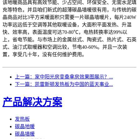
该地暖商品具有高效节能、少占空间、环保安全、无需水泥填
充等特色，并且咱们新式的超薄碳晶墙暖很有用，与传统的碳
晶商品对比3平方采暖面积只需要一片碳晶墙暖片，每片240W
功率远远低于空调等其他取暖设备，大面积平面发热、升温
快、效率高，表面温度可达70-80℃，电热转换率达99%以
上，省电节能。与市场上的金属丝式、陶瓷式、热片式、石英
式、油汀式取暖器和空调比较，节电40-60%。并且一次装
置，享受几十年，没有任何维护费用。
上一篇：家中阳光房变桑拿房效果图展示？...
下一篇：凯雷斯顿发热板为中国的蓝天事业...
产品解决方案
发热板
碳晶地暖
碳晶墙暖