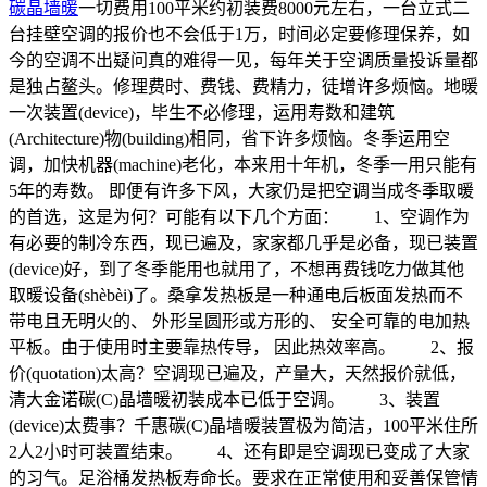
碳晶墙暖
一切费用100平米约初装费8000元左右，一台立式二
台挂壁空调的报价也不会低于1万，时间必定要修理保养，如
今的空调不出疑问真的难得一见，每年关于空调质量投诉量都
是独占鳌头。修理费时、费钱、费精力，徒增许多烦恼。地暖
一次装置(device)，毕生不必修理，运用寿数和建筑
(Architecture)物(building)相同，省下许多烦恼。冬季运用空
调，加快机器(machine)老化，本来用十年机，冬季一用只能有
5年的寿数。 即便有许多下风，大家仍是把空调当成冬季取暖
的首选，这是为何？可能有以下几个方面： 1、空调作为
有必要的制冷东西，现已遍及，家家都几乎是必备，现已装置
(device)好，到了冬季能用也就用了，不想再费钱吃力做其他
取暖设备(shèbèi)了。桑拿发热板是一种通电后板面发热而不
带电且无明火的、 外形呈圆形或方形的、 安全可靠的电加热
平板。由于使用时主要靠热传导， 因此热效率高。 2、报
价(quotation)太高？空调现已遍及，产量大，天然报价就低，
清大金诺碳(C)晶墙暖初装成本已低于空调。 3、装置
(device)太费事？千惠碳(C)晶墙暖装置极为简洁，100平米住所
2人2小时可装置结束。 4、还有即是空调现已变成了大家
的习气。足浴桶发热板寿命长。要求在正常使用和妥善保管情