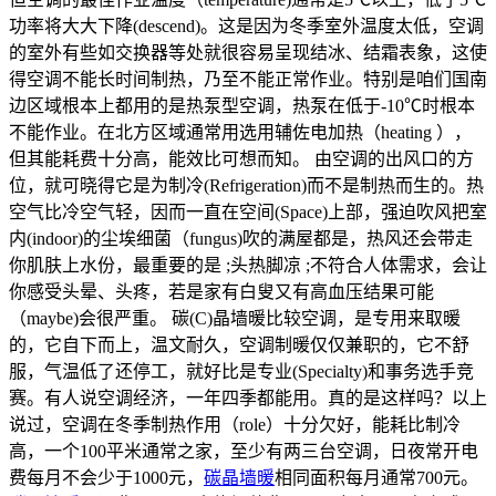
功率将大大下降(descend)。这是因为冬季室外温度太低，空调
的室外有些如交换器等处就很容易呈现结冰、结霜表象，这使
得空调不能长时间制热，乃至不能正常作业。特别是咱们国南
边区域根本上都用的是热泵型空调，热泵在低于-10℃时根本
不能作业。在北方区域通常用选用辅佐电加热（heating ），
但其能耗费十分高，能效比可想而知。 由空调的出风口的方
位，就可晓得它是为制冷(Refrigeration)而不是制热而生的。热
空气比冷空气轻，因而一直在空间(Space)上部，强迫吹风把室
内(indoor)的尘埃细菌（fungus)吹的满屋都是，热风还会带走
你肌肤上水份，最重要的是 ;头热脚凉 ;不符合人体需求，会让
你感受头晕、头疼，若是家有白叟又有高血压结果可能
（maybe)会很严重。 碳(C)晶墙暖比较空调，是专用来取暖
的，它自下而上，温文耐久，空调制暖仅仅兼职的，它不舒
服，气温低了还停工，就好比是专业(Specialty)和事务选手竞
赛。有人说空调经济，一年四季都能用。真的是这样吗？以上
说过，空调在冬季制热作用（role）十分欠好，能耗比制冷
高，一个100平米通常之家，至少有两三台空调，日夜常开电
费每月不会少于1000元，
碳晶墙暖
相同面积每月通常700元。