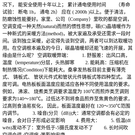
况下， 能安全使用十年以上； 累计通电使用时间 （寿命
试验： 断电 1h， 通电 2h） 应在 ( 2000h )以上。便于清洁，
防磨蚀性能要好。家里、公司（Company）里吹的都是空调，
空调变成一种天然(natural)而然的惯性思想，碳(C)晶墙暖作为
一种新式的采暖方法(method)，被大家遍及承受还需求一段时
间。谈到独立采暖，必定得先谈到空调，两者可以到达取暖功
用。在空调根本遍及的今日，碳晶墙暖却还能飞速的开展，其
缘由是什么呢？ 空调取暖弊端： 1. 舒服差：出风口高，
温度（temperature)分层，头热脚寒 2. 能耗高：压缩机在
制热情况(Condition)下能耗大。桑拿发热板目前主要有薄壳
式、 铸板式、 管状元件式和管状元件铸板式等四种型式。 温
度可调。电热板板面温度应能适应各种不同使用温度的要求。
例如， 沸滚、 烧煮类烹调要求温度为 100℃而煎炸类烹调则
要求为140～180℃。过低达不到将食品煎炸至焦黄色的要求，
过高则食油易炭化， 因此，板面温度最好在 120～350℃范围
内调节。 3. 噪音(分贝（dB))大：通常空调都会有必定的
噪音，会对日子形成必定影响 4. 费用大： 5. 低温(dī
wēn)发动不了：室外低于-5摄氏度发动不了 6. 长时间吹
空调会得 ;空调病 ;等影响安康