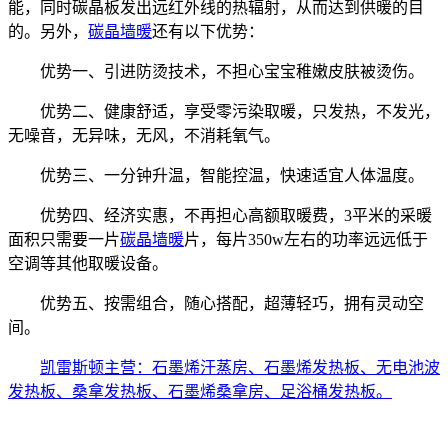
能，同时碳晶板发出远红外线的热辐射，从而达到供暖的目
的。另外，
碳晶墙暖
还有以下优势：
优势一、引进防烫技术，不担心宝宝稚嫩皮肤被烫伤。
优势二、健康舒适，享受零污染取暖，只发热，不发光，
无噪音，无异味，无风，不消耗氧气。
优势三、一分钟升温，智能控温，快速适宜人体温度。
优势四、经济实惠，不再担心高额取暖费，3平米的采暖
面积只需要一片
碳晶墙暖
片，每片350w左右的功率远远低于
空调等其他取暖设备。
优势五、按需组合，随心搭配，超薄轻巧，拥有灵动空
间。
凯雷斯顿主营：石墨烯汗蒸房、石墨烯发热板、无电池波
发热板、桑拿发热板、石墨烯桑拿房、足浴桶发热板。