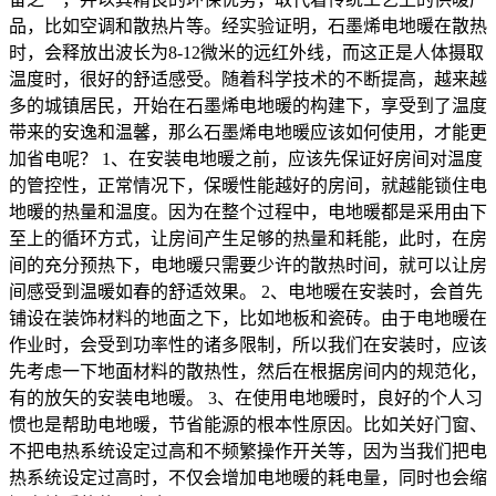
品，比如空调和散热片等。经实验证明，石墨烯电地暖在散热
时，会释放出波长为8-12微米的远红外线，而这正是人体摄取
温度时，很好的舒适感受。随着科学技术的不断提高，越来越
多的城镇居民，开始在石墨烯电地暖的构建下，享受到了温度
带来的安逸和温馨，那么石墨烯电地暖应该如何使用，才能更
加省电呢？ 1、在安装电地暖之前，应该先保证好房间对温度
的管控性，正常情况下，保暖性能越好的房间，就越能锁住电
地暖的热量和温度。因为在整个过程中，电地暖都是采用由下
至上的循环方式，让房间产生足够的热量和耗能，此时，在房
间的充分预热下，电地暖只需要少许的散热时间，就可以让房
间感受到温暖如春的舒适效果。 2、电地暖在安装时，会首先
铺设在装饰材料的地面之下，比如地板和瓷砖。由于电地暖在
作业时，会受到功率性的诸多限制，所以我们在安装时，应该
先考虑一下地面材料的散热性，然后在根据房间内的规范化，
有的放矢的安装电地暖。 3、在使用电地暖时，良好的个人习
惯也是帮助电地暖，节省能源的根本性原因。比如关好门窗、
不把电热系统设定过高和不频繁操作开关等，因为当我们把电
热系统设定过高时，不仅会增加电地暖的耗电量，同时也会缩