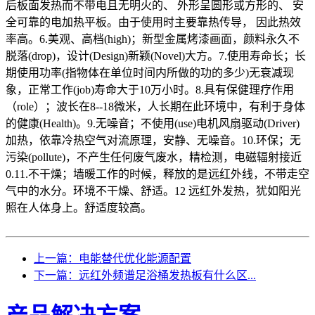
后板面发热而不带电且无明火的、 外形呈圆形或方形的、 安
全可靠的电加热平板。由于使用时主要靠热传导， 因此热效
率高。6.美观、高档(high)；新型金属烤漆画面，颜料永久不
脱落(drop)，设计(Design)新颖(Novel)大方。7.使用寿命长；长
期使用功率(指物体在单位时间内所做的功的多少)无衰减现
象，正常工作(job)寿命大于10万小时。8.具有保健理疗作用
（role）；波长在8--18微米，人长期在此环境中，有利于身体
的健康(Health)。9.无噪音；不使用(use)电机风扇驱动(Driver)
加热，依靠冷热空气对流原理，安静、无噪音。10.环保；无
污染(pollute)，不产生任何废气废水，精检测，电磁辐射接近
0.11.不干燥；墙暖工作的时候，释放的是远红外线，不带走空
气中的水分。环境不干燥、舒适。12 远红外发热，犹如阳光
照在人体身上。舒适度较高。
上一篇：电能替代优化能源配置
下一篇：远红外频谱足浴桶发热板有什么区...