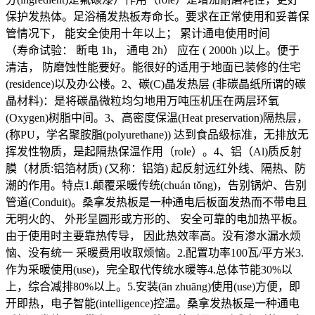
保护发热体。足浴桶发热板寿命长。要求在正常使用和妥善保
管情况下， 能安全使用十年以上； 累计通电使用时间
（寿命试验： 断电 1h， 通电 2h） 应在 ( 2000h )以上。便于
清洁， 防磨蚀性能要好。能很好的适用于地面已装修的住宅
(residence)以及办公楼。2、碳(C)晶发热层 (非碳晶纸所谓的碳
晶材料)：是将碳晶微粒均匀地用万吨压机压在两层环氧
(Oxygen)树脂中间。3、高密度保温(Heat preservation)隔热层，
(称PU，学名聚胺脂(polyurethane)) 达到食品级标准，无排放无
挥发性物质，是起隔热保温作用（role）。4、铝（Al)质反射
膜（材质:铝箔材质) (又称：铝箔) 起反射远红外线、隔热、防
潮的作用。特点1.颠覆采暖传统(chuán tǒng)，告别锅炉、告别
管道(Conduit)。桑拿发热板是一种通电后板面发热而不带电且
无明火的、 外形呈圆形或方形的、 安全可靠的电加热平板。
由于使用时主要靠热传导， 因此热效率高。没有渗水漏水烦
恼、没有统一 采暖费用收取烦恼。2.配置功率100瓦/平方米3.
作为采暖使用(use)，完全取代传统水暖等4.总体节能30%以
上，综合减排80%以上。5.安装(ān zhuāng)使用(use)方便，即
开即热，电子智能(intelligence)控温。桑拿发热板是一种通电