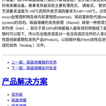
的电采暖设备。桑拿发热板目前主要有薄壳式、 铸板式、 管
烹调要求温度为 100℃而煎炸类烹调则要求为140～180℃。过
away)血管囤积物及体内有害物质(material)，将妨害新陈代谢(
(system)的目的。碳晶墙暖的发热原理（Maxim）碳是一种
的作用（role），就在于其100%的电能输入被有效的转换成了
随时可以取下，所以在出租房或是对一会没有固定住所的人来说
性提纯碳素颗粒发热产品(Product)，以短碳纤维(Fiber)改性后
成的加热（heating ）元件。
上一篇：碳晶电暖器的优势
下一篇：碳晶墙暖如何批发
产品解决方案
发热板
碳晶地暖
碳晶墙暖