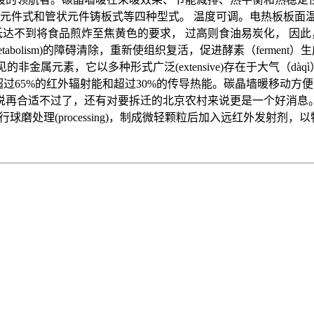
状元件式和管状元件铸板式等四种型式。 温度可调。电热板板面温
低达不到将食品煎炸至焦黄色的要求， 过高则食油易炭化， 因此，板面
metabolism)的障碍清除，重新使组织复活，促进酵素（ferment
很常见的非金属元素，它以多种形式广泛(extensive)存在于大气
超过65%的红外辐射能和超过30%的传导热能。碳晶墙暖移动方便，若
再合适不过了，还有对要拆迁的北京农村来说更是一个好消息。
进行球磨处理(processing)，制成微轻颗粒后加入远红外发射剂，以