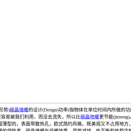
形势)
碳晶墙暖
的设计(Design)功率(指物体在单位时间内所做的
所以热量更容易被我们利用，而没去流失，所以比
碳晶地暖
更节能(jieneng
超薄型的，表面带散热孔，欧式简约风格，既美观又不占用地方
采暖的领航者。碳晶墙暖在采暖效果、节能减排、热平衡和热稳定