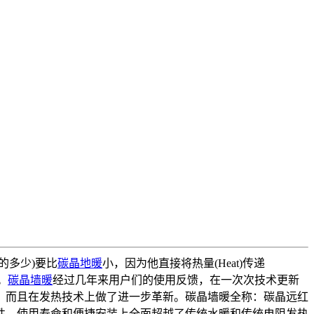
功的多少)要比
碳晶地暖
小，因为他直接将热量(Heat)传递
)。
碳晶墙暖
经过几年来用户们的使用反馈，在一次次技术更新
，而且在发热技术上做了进一步革新。碳晶墙暖全称：碳晶远红
性、使用寿命和便捷安装上全面超越了传统水暖和传统电阻发热