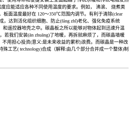
度应能适应各种不同使用温度的要求。例如， 沸滚、 烧煮类
温度最好在 120～350℃范围内调节。有利于清除(clear
）生成，达到活化组织细胞、防止(fáng zhǐ)老化、强化免疫系统
（dàqì）和遥控器地壳之中。碳晶板之所以能够对物体起到迅速升温
我们安装(ān zhuāng)了地暖，再拆就麻烦了，而碳晶墙暖
不用担心投资(意义:是未来收益的累积)浪费。而碳晶是一种改
特殊工艺( technology)合成（解释:由几个部分合并成一个整体)制